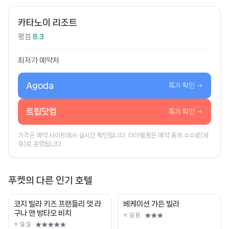
카타노이 리조트
평점
8.3
최저가 예약처
Agoda
특가 확인 →
트립닷컴
특가 확인 →
가격은 예약 사이트에서 실시간 확인됩니다. 타이웰컴은 예약 중개 수수료(제
휴)로 운영됩니다.
푸켓의 다른 인기 호텔
코지 빌라 키즈 프랜들리 앳 라
베케이션 가든 빌라
구나 앤 방타오 비치
⭐ 9.8 · ★★★
⭐ 9.9 · ★★★★★