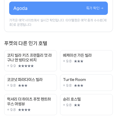
Agoda
특가 확인 →
가격은 예약 사이트에서 실시간 확인됩니다. 타이웰컴은 예약 중개 수수료(제
휴)로 운영됩니다.
푸켓의 다른 인기 호텔
코지 빌라 키즈 프랜들리 앳 라
베케이션 가든 빌라
구나 앤 방타오 비치
⭐ 9.8 · ★★★
⭐ 9.9 · ★★★★★
코코넛 파라다이스 빌라
Turtle Room
⭐ 9.8 · ★★★
⭐ 9.8 · ★★★
럭셔리 더 하이츠 푸켓 펜트하
슌리 호스텔
우스 어썸뷰
⭐ 9.8 · ★★
⭐ 9.8 · ★★★★