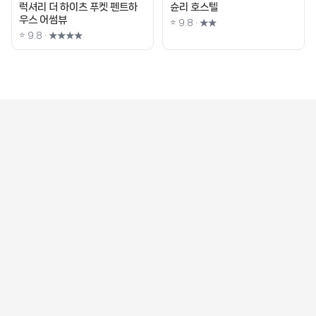
럭셔리 더 하이츠 푸켓 펜트하
슌리 호스텔
우스 어썸뷰
⭐ 9.8 · ★★
⭐ 9.8 · ★★★★