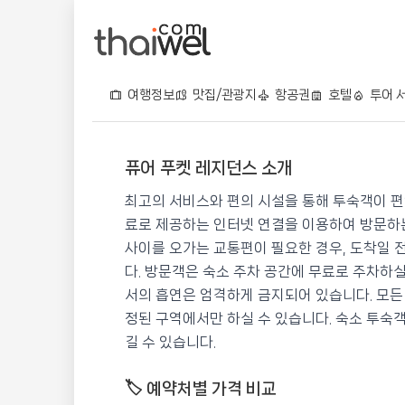
여행정보
맛집/관광지
항공권
호텔
투어 
퓨어 푸켓 레지던스 소개
퓨어 푸켓 레지던스
최고의 서비스와 편의 시설을 통해 투숙객이 편
📍 푸켓
★★
⭐ 8.4
료로 제공하는 인터넷 연결을 이용하여 방문하는
사이를 오가는 교통편이 필요한 경우, 도착일 
💰 최저가 확인 · 예약하기
다. 방문객은 숙소 주차 공간에 무료로 주차하실
서의 흡연은 엄격하게 금지되어 있습니다. 모든
정된 구역에서만 하실 수 있습니다. 숙소 투숙
길 수 있습니다.
🏷️ 예약처별 가격 비교