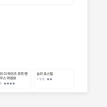
리 더 하이츠 푸켓 펜
슌리 호스텔
우스 어썸뷰
⭐ 9.8 · ★★
.8 · ★★★★