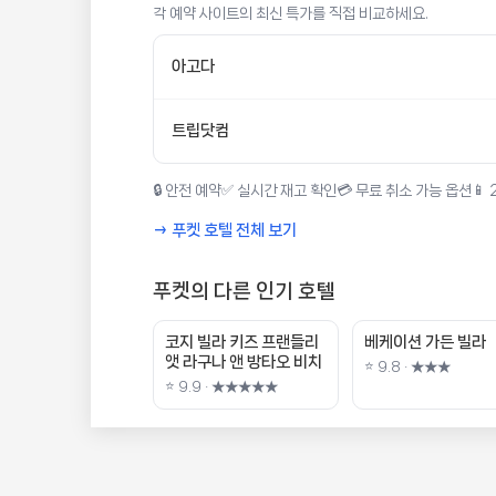
각 예약 사이트의 최신 특가를 직접 비교하세요.
아고다
트립닷컴
🔒 안전 예약
✅ 실시간 재고 확인
💳 무료 취소 가능 옵션
📱
→ 푸켓 호텔 전체 보기
푸켓의 다른 인기 호텔
코지 빌라 키즈 프랜들리
베케이션 가든 빌라
앳 라구나 앤 방타오 비치
⭐ 9.8 · ★★★
⭐ 9.9 · ★★★★★