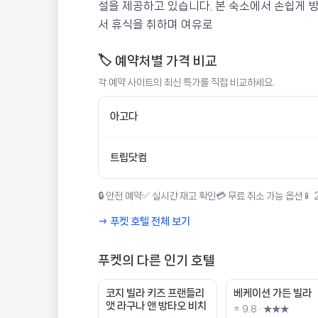
설을 제공하고 있습니다. 본 숙소에서 손쉽게 
서 휴식을 취하며 여유로
🏷️ 예약처별 가격 비교
각 예약 사이트의 최신 특가를 직접 비교하세요.
아고다
트립닷컴
🔒 안전 예약
✅ 실시간 재고 확인
💳 무료 취소 가능 옵션
📱
→ 푸켓 호텔 전체 보기
푸켓의 다른 인기 호텔
코지 빌라 키즈 프랜들리
베케이션 가든 빌라
앳 라구나 앤 방타오 비치
⭐ 9.8 · ★★★