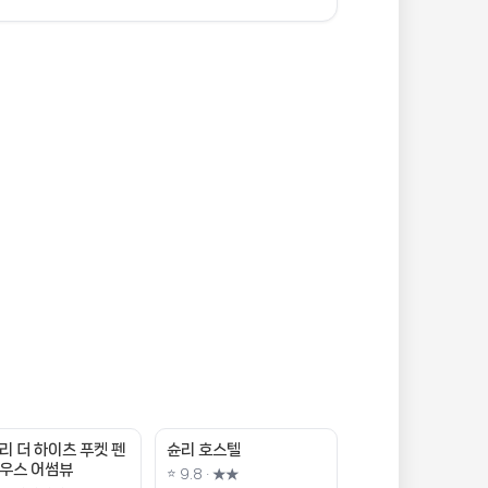
리 더 하이츠 푸켓 펜
슌리 호스텔
우스 어썸뷰
⭐ 9.8 · ★★