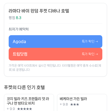
라마다 바이 윈덤 푸켓 디바나 호텔
평점
8.3
최저가 예약처
Agoda
특가 확인 →
트립닷컴
특가 확인 →
가격은 예약 사이트에서 실시간 확인됩니다. 타이웰컴은 예약 중개 수수료(제
휴)로 운영됩니다.
푸켓의 다른 인기 호텔
코지 빌라 키즈 프랜들리 앳 라
베케이션 가든 빌라
구나 앤 방타오 비치
⭐ 9.8 · ★★★
⭐ 9.9 · ★★★★★