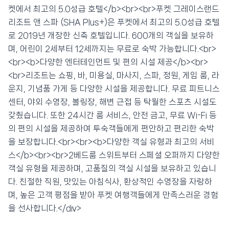
켓에서 최고의 5.0성급 호텔</b><br><br>푸켓 그레이스랜드
💰 최저가 확인 · 예약하기
리조트 앤 스파 (SHA Plus+)은 푸켓에서 최고의 5.0성급 호텔
로 2019년 개장한 신축 호텔입니다. 600개의 객실을 보유하
며, 어린이 2세부터 12세까지는 무료로 숙박 가능합니다.<br>
<br><b>다양한 엔터테인먼트 및 편의 시설 제공</b><br>
<br>리조트는 쇼핑, 바, 미용실, 마사지, 스파, 정원, 게임 룸, 라
운지, 기념품 가게 등 다양한 시설을 제공합니다. 무료 피트니스
센터, 야외 수영장, 볼링장, 해변 근접 등 탁월한 스포츠 시설도
갖췄습니다. 또한 24시간 룸 서비스, 안전 금고, 무료 Wi-Fi 등
의 편의 시설을 제공하여 투숙객들에게 편안하고 편리한 숙박
을 보장합니다.<br><br><b>다양한 객실 유형과 최고의 서비
스</b><br><br>2베드룸 스위트부터 스페셜 오퍼까지 다양한
객실 유형을 제공하며, 고품질의 객실 시설을 보유하고 있습니
다. 친절한 직원, 맛있는 아침식사, 환상적인 수영장을 자랑하
며, 높은 고객 평점을 받아 푸켓 여행객들에게 만족스러운 경험
을 선사합니다.</div>