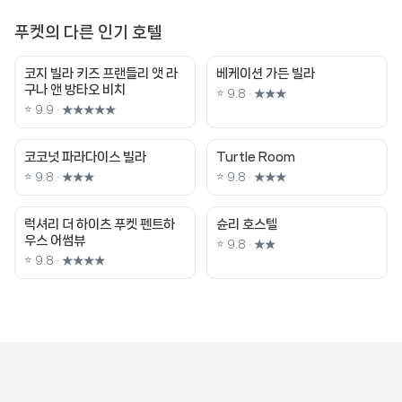
푸켓의 다른 인기 호텔
코지 빌라 키즈 프랜들리 앳 라
베케이션 가든 빌라
구나 앤 방타오 비치
⭐ 9.8 · ★★★
⭐ 9.9 · ★★★★★
코코넛 파라다이스 빌라
Turtle Room
⭐ 9.8 · ★★★
⭐ 9.8 · ★★★
럭셔리 더 하이츠 푸켓 펜트하
슌리 호스텔
우스 어썸뷰
⭐ 9.8 · ★★
⭐ 9.8 · ★★★★