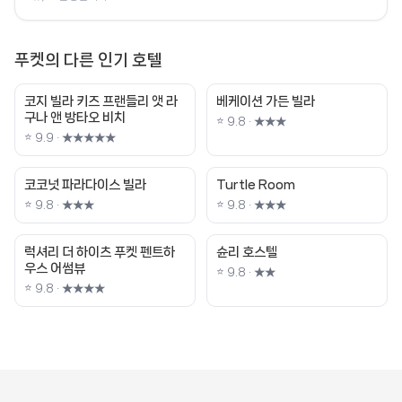
푸켓의 다른 인기 호텔
코지 빌라 키즈 프랜들리 앳 라
베케이션 가든 빌라
구나 앤 방타오 비치
⭐ 9.8 · ★★★
⭐ 9.9 · ★★★★★
코코넛 파라다이스 빌라
Turtle Room
⭐ 9.8 · ★★★
⭐ 9.8 · ★★★
럭셔리 더 하이츠 푸켓 펜트하
슌리 호스텔
우스 어썸뷰
⭐ 9.8 · ★★
⭐ 9.8 · ★★★★