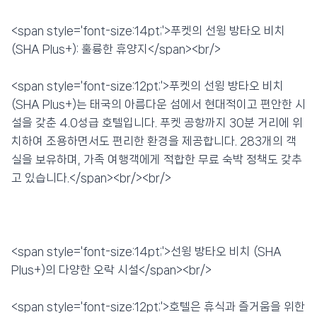
💰 최저가 확인 · 예약하기
<span style='font-size:14pt;'>푸켓의 선윙 방타오 비치
(SHA Plus+): 훌륭한 휴양지</span><br/>
<span style='font-size:12pt;'>푸켓의 선윙 방타오 비치
(SHA Plus+)는 태국의 아름다운 섬에서 현대적이고 편안한 시
설을 갖춘 4.0성급 호텔입니다. 푸켓 공항까지 30분 거리에 위
치하여 조용하면서도 편리한 환경을 제공합니다. 283개의 객
실을 보유하며, 가족 여행객에게 적합한 무료 숙박 정책도 갖추
고 있습니다.</span><br/><br/>
<span style='font-size:14pt;'>선윙 방타오 비치 (SHA
Plus+)의 다양한 오락 시설</span><br/>
<span style='font-size:12pt;'>호텔은 휴식과 즐거움을 위한