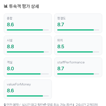
📊 투숙객 평가 상세
종합
청결도
8.6
8.7
시설
위치
8.8
8.5
객실
staffPerformance
8.0
8.7
valueForMoney
8.6
🔒 안전 예약
✅ 실시간 재고 확인
💳 무료 취소 가능 옵션
📱 24시간 고객지원