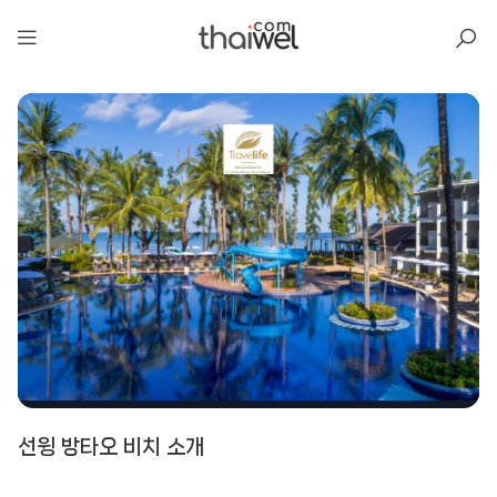
아일리
선윙 방타오 비치 소개
선윙 방타오 비치
📍 푸켓
★★★★
리뷰 1,657건
⭐ 8.6