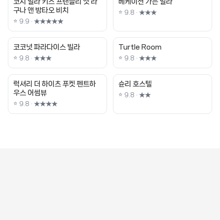
코지 빌라 키즈 프랜들리 앳 라
베케이션 가든 빌라
구나 앤 방타오 비치
⭐ 9.8 · ★★★
⭐ 9.9 · ★★★★★
코코넛 파라다이스 빌라
Turtle Room
⭐ 9.8 · ★★★
⭐ 9.8 · ★★★
럭셔리 더 하이츠 푸켓 펜트하
슌리 호스텔
우스 어썸뷰
⭐ 9.8 · ★★
⭐ 9.8 · ★★★★