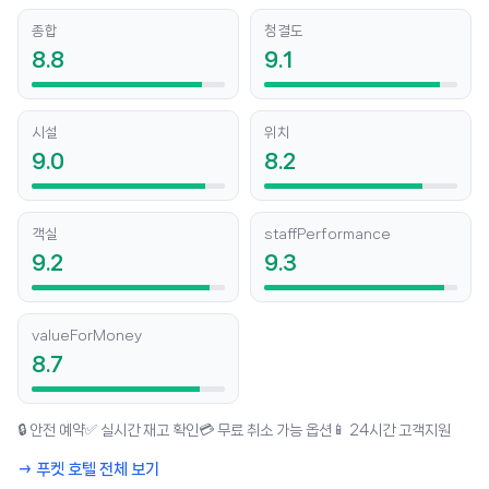
종합
청결도
8.8
9.1
시설
위치
9.0
8.2
객실
staffPerformance
9.2
9.3
valueForMoney
8.7
🔒 안전 예약
✅ 실시간 재고 확인
💳 무료 취소 가능 옵션
📱 24시간 고객지원
→ 푸켓 호텔 전체 보기