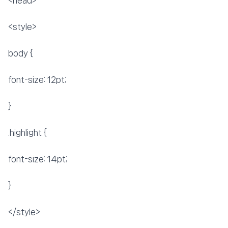
<head>
<style>
body {
font-size: 12pt;
}
.highlight {
font-size: 14pt;
}
</style>