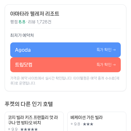
아마타라 웰레저 리조트
평점
8.8
· 리뷰 1,728건
최저가 예약처
Agoda
특가 확인 →
트립닷컴
특가 확인 →
가격은 예약 사이트에서 실시간 확인됩니다. 타이웰컴은 예약 중개 수수료(제
휴)로 운영됩니다.
푸켓의 다른 인기 호텔
코지 빌라 키즈 프랜들리 앳 라
베케이션 가든 빌라
구나 앤 방타오 비치
⭐ 9.8 · ★★★
⭐ 9.9 · ★★★★★