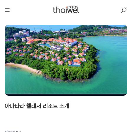
아일리
아마타라 웰레저 리조트 소개
아마타라 웰레저 리조트
📍 푸켓
★★★★★
리뷰 1,728건
⭐ 8.8
💰 최저가 확인 · 예약하기