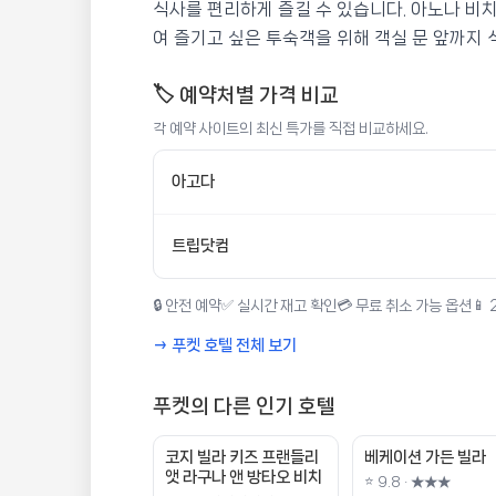
식사를 편리하게 즐길 수 있습니다. 아노나 비
여 즐기고 싶은 투숙객을 위해 객실 문 앞까지
🏷️ 예약처별 가격 비교
각 예약 사이트의 최신 특가를 직접 비교하세요.
아고다
트립닷컴
🔒 안전 예약
✅ 실시간 재고 확인
💳 무료 취소 가능 옵션
📱
→ 푸켓 호텔 전체 보기
푸켓의 다른 인기 호텔
코지 빌라 키즈 프랜들리
베케이션 가든 빌라
앳 라구나 앤 방타오 비치
⭐ 9.8 · ★★★