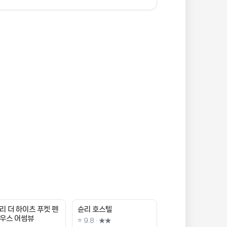
리 더 하이츠 푸켓 펜
슌리 호스텔
우스 어썸뷰
⭐ 9.8 · ★★