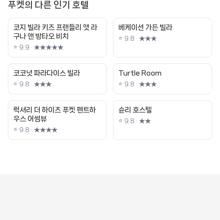
푸켓의 다른 인기 호텔
코지 빌라 키즈 프랜들리 앳 라
베케이션 가든 빌라
구나 앤 방타오 비치
⭐ 9.8 · ★★★
⭐ 9.9 · ★★★★★
코코넛 파라다이스 빌라
Turtle Room
⭐ 9.8 · ★★★
⭐ 9.8 · ★★★
럭셔리 더 하이츠 푸켓 펜트하
슌리 호스텔
우스 어썸뷰
⭐ 9.8 · ★★
⭐ 9.8 · ★★★★