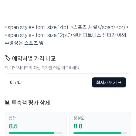
<span style='font-size:14pt;'>스포츠 시설</span><br/>
<span style='font-size:12pt;'>실내 피트니스 센터와 야외
수영장은 스포츠 및
🏷️ 예약처별 가격 비교
각 예약 사이트의 최신 특가를 직접 비교하세요.
아고다
최저가 보기 →
📊 투숙객 평가 상세
종합
청결도
8.5
8.8