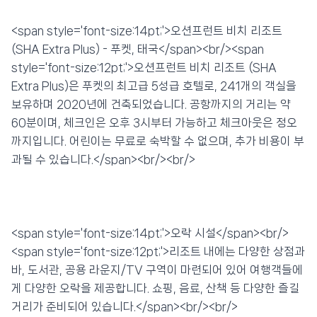
💰 최저가 확인 · 예약하기
<span style='font-size:14pt;'>오션프런트 비치 리조트
(SHA Extra Plus) - 푸켓, 태국</span><br/><span
style='font-size:12pt;'>오션프런트 비치 리조트 (SHA
Extra Plus)은 푸켓의 최고급 5성급 호텔로, 241개의 객실을
보유하며 2020년에 건축되었습니다. 공항까지의 거리는 약
60분이며, 체크인은 오후 3시부터 가능하고 체크아웃은 정오
까지입니다. 어린이는 무료로 숙박할 수 없으며, 추가 비용이 부
과될 수 있습니다.</span><br/><br/>
<span style='font-size:14pt;'>오락 시설</span><br/>
<span style='font-size:12pt;'>리조트 내에는 다양한 상점과
바, 도서관, 공용 라운지/TV 구역이 마련되어 있어 여행객들에
게 다양한 오락을 제공합니다. 쇼핑, 음료, 산책 등 다양한 즐길
거리가 준비되어 있습니다.</span><br/><br/>