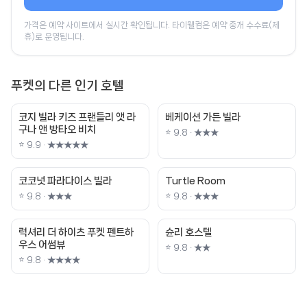
가격은 예약 사이트에서 실시간 확인됩니다. 타이웰컴은 예약 중개 수수료(제
휴)로 운영됩니다.
푸켓의 다른 인기 호텔
코지 빌라 키즈 프랜들리 앳 라
베케이션 가든 빌라
구나 앤 방타오 비치
⭐ 9.8 · ★★★
⭐ 9.9 · ★★★★★
코코넛 파라다이스 빌라
Turtle Room
⭐ 9.8 · ★★★
⭐ 9.8 · ★★★
럭셔리 더 하이츠 푸켓 펜트하
슌리 호스텔
우스 어썸뷰
⭐ 9.8 · ★★
⭐ 9.8 · ★★★★