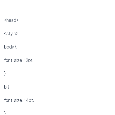
📍 푸켓
★★★★
리뷰 2,728건
⭐ 8.2
💰 최저가 확인 · 예약하기
<head>
<style>
body {
font-size: 12pt;
}
b {
font-size: 14pt;
}