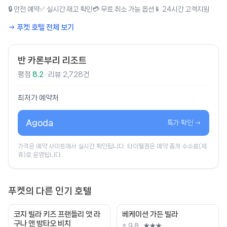
🔒 안전 예약
✅ 실시간 재고 확인
💳 무료 취소 가능 옵션
📱 24시간 고객지원
→ 푸켓 호텔 전체 보기
반 카론부리 리조트
평점
8.2
· 리뷰 2,728건
최저가 예약처
Agoda
특가 확인 →
가격은 예약 사이트에서 실시간 확인됩니다. 타이웰컴은 예약 중개 수수료(제
휴)로 운영됩니다.
푸켓의 다른 인기 호텔
코지 빌라 키즈 프랜들리 앳 라
베케이션 가든 빌라
구나 앤 방타오 비치
⭐ 9.8 · ★★★